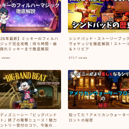
026年最新】ミッキーのフィルハ
シンドバッド・ストーリーブッ
ジック完全攻略｜待ち時間・曲
ヴォヤッジを徹底解説！ストー
隠れミッキーまで徹底解説
＆トリビア
7
views
5717
views
ディズニーシー『ビッグバンド
知ってた？アメリカンウォータ
ト』終了の衝撃ニュース！魅力
ロントの秘密
ントリー受付のコツ、今後の予