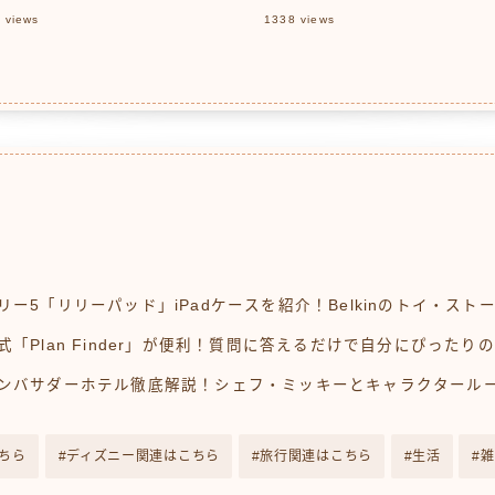
解説
6
views
1338
views
リー5「リリーパッド」iPadケースを紹介！Belkinのトイ・スト
式「Plan Finder」が便利！質問に答えるだけで自分にぴった
アンバサダーホテル徹底解説！シェフ・ミッキーとキャラクタール
ちら
ディズニー関連はこちら
旅行関連はこちら
生活
雑