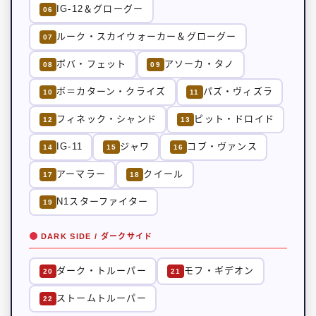
IG-12＆グローグー
06
ルーク・スカイウォーカー＆グローグー
07
ボバ・フェット
アソーカ・タノ
08
09
ボ＝カターン・クライズ
パズ・ヴィズラ
10
11
フィネック・シャンド
ピット・ドロイド
12
13
IG-11
ジャワ
コブ・ヴァンス
14
15
16
アーマラー
クイール
17
18
N1スターファイター
19
DARK SIDE / ダークサイド
ダーク・トルーパー
モフ・ギデオン
20
21
ストームトルーパー
22