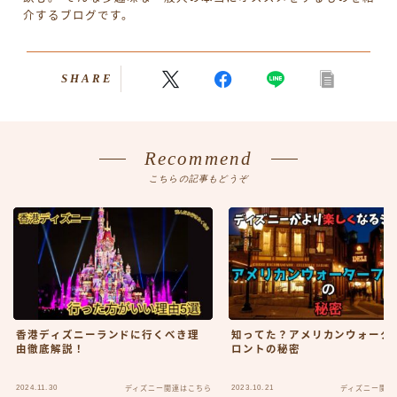
介するブログです。
SHARE
Recommend
こちらの記事もどうぞ
香港ディズニーランドに行くべき理
知ってた？アメリカンウォータ
由徹底解説！
ロントの秘密
2024.11.30
2023.10.21
ディズニー関連はこちら
ディズニー関連