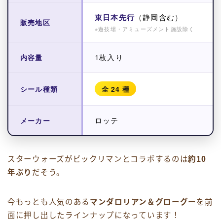
東日本先行
（静岡含む）
販売地区
※遊技場・アミューズメント施設除く
1枚入り
内容量
シール種類
全 24 種
ロッテ
メーカー
スターウォーズがビックリマンとコラボするのは
約10
年ぶり
だそう。
今もっとも人気のある
マンダロリアン＆グローグー
を前
面に押し出したラインナップになっています！